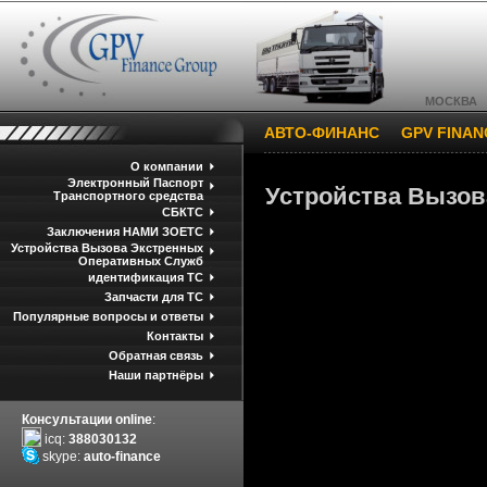
МОСКВА
АВТО-ФИНАНС
GPV FINA
О компании
Электронный Паспорт
Устройства Вызо
Транспортного средства
СБКТС
Заключения НАМИ ЗОЕТС
Устройства Вызова Экстренных
Оперативных Служб
идентификация ТС
Запчасти для ТС
Популярные вопросы и ответы
Контакты
Обратная связь
Наши партнёры
Консультации online
:
icq:
388030132
skype:
auto-finance