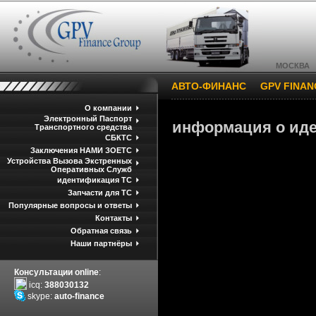
МОСКВА
АВТО-ФИНАНС
GPV FINA
О компании
Электронный Паспорт
информация о ид
Транспортного средства
СБКТС
Заключения НАМИ ЗОЕТС
Устройства Вызова Экстренных
Оперативных Служб
идентификация ТС
Запчасти для ТС
Популярные вопросы и ответы
Контакты
Обратная связь
Наши партнёры
Консультации online
:
icq:
388030132
skype:
auto-finance